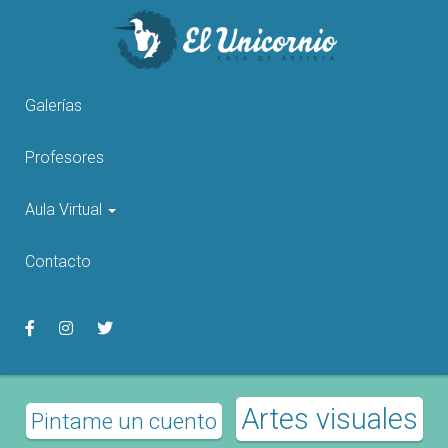
Pasar
al
contenido
principal
Galerías
Profesores
Aula Virtual
Contacto
Artes visuales
Pintame un cuento