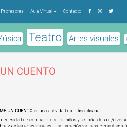
Profesores
Aula Virtual
Contacto
Teatro
Música
Artes visuales
 UN CUENTO
AME UN CUENTO
es una actividad multidisciplinaria.
necesidad de compartir con los niños y las niñas los uni/divers
abra y de las artes visuales. Una narración se transformará en in