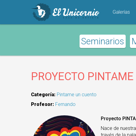
Pasar
al
Galerías
contenido
principal
Seminarios
PROYECTO PINTAME
Categoría:
Pintame un cuento
Profesor:
Fernando
Proyecto PINT
Nace de nuestra 
través de la pal