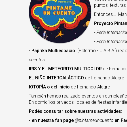
puntos, texturas
Entonces... ¡Man
Proyecto Pinta
- Feria Internacio
- Feria Internacio
-
Paprika Multiespacio
(Palermo - C.A.B.A.) re
cuentos
IRIS Y EL METEORITO MULTICOLOR
de Fernando
EL NIÑO INTERGALÁCTICO
de Fernando Alegre
IOTOPÍA o del Inicio
de Fernando Alegre
También hemos realizado eventos en cumpleaños, 
En domicilios privados, locales de fiestas infanti
Podés consultar sobre nuestras actividades:
- en nuestra fan page
@pintameuncuento
en Fa